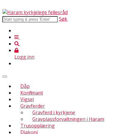
Søk
Logg inn
Dåp
Konfirmant
Vigsel
Gravferder
Gravferd i kyrkjene
Gravplassforvaltningen i Haram
Trusopplæring
Diakoni