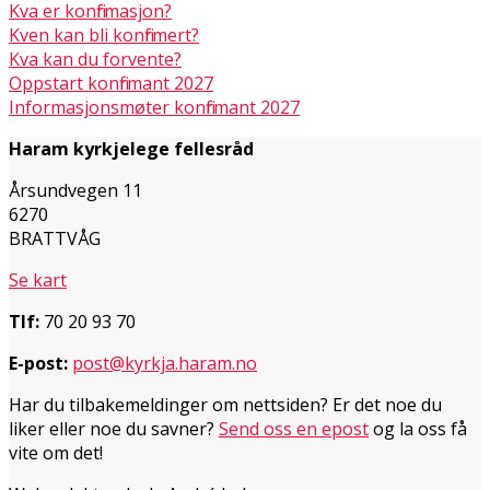
Kva er konfirmasjon?
Kven kan bli konfirmert?
Kva kan du forvente?
Oppstart konfirmant 2027
Informasjonsmøter konfirmant 2027
Haram kyrkjelege fellesråd
Årsundvegen 11
6270
BRATTVÅG
Se kart
Tlf:
70 20 93 70
E-post:
post@kyrkja.haram.no
Har du tilbakemeldinger om nettsiden? Er det noe du
liker eller noe du savner?
Send oss en epost
og la oss få
vite om det!