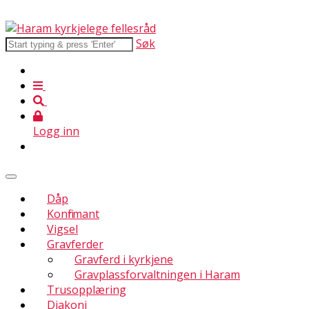
Søk
Logg inn
Dåp
Konfirmant
Vigsel
Gravferder
Gravferd i kyrkjene
Gravplassforvaltningen i Haram
Trusopplæring
Diakoni