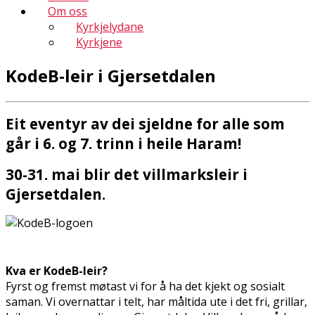
Om oss
Kyrkjelydane
Kyrkjene
KodeB-leir i Gjersetdalen
Eit eventyr av dei sjeldne for alle som
går i 6. og 7. trinn i heile Haram!
30-31. mai blir det villmarksleir i
Gjersetdalen.
Kva er KodeB-leir?
Fyrst og fremst møtast vi for å ha det kjekt og sosialt
saman. Vi overnattar i telt, har måltida ute i det fri, grillar,