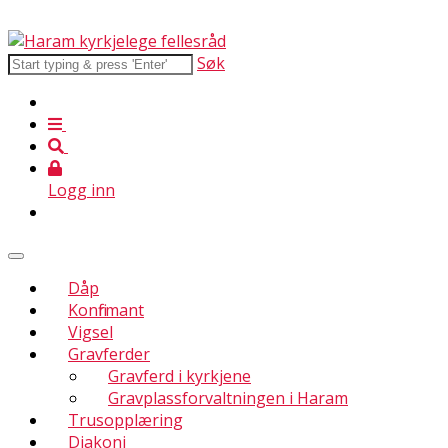
Søk
Logg inn
Dåp
Konfirmant
Vigsel
Gravferder
Gravferd i kyrkjene
Gravplassforvaltningen i Haram
Trusopplæring
Diakoni