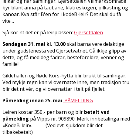
leikar og har samlingar. Gjersetdalen Villmarksområde
byr blant anna på taubane, klatreskogen, pilkasting og
kanoar. Kva står B'en for i kodeB-leir? Det skal du få
vite…
Sjå kor fint det er på leirplassen:
Gjersetdalen
Søndagen 31. mai kl. 13.00
skal barna vere delaktige
under gudstenesta ved Gjersetvatnet. Gå ikkje glipp av
dette, og få med deg fadrar, besteforeldre, venner og
familie!
Gildehallen og Røde Kors-hytta blir brukt til samlingar.
Ved mykje regn kan vi overnatte inne, men tradisjon tru
blir det fint vêr, og vi overnattar i telt på fjellet.
Påmelding innan 25. mai
.
PÅMELDING
Leiren kostar 350,- per barn og blir
betalt
ved
påmelding
på Vipps nr. 909890. Merk innbetalinga med
«KodeB-leir». (Ved evt. sjukdom blir det
tilbakebetalt)