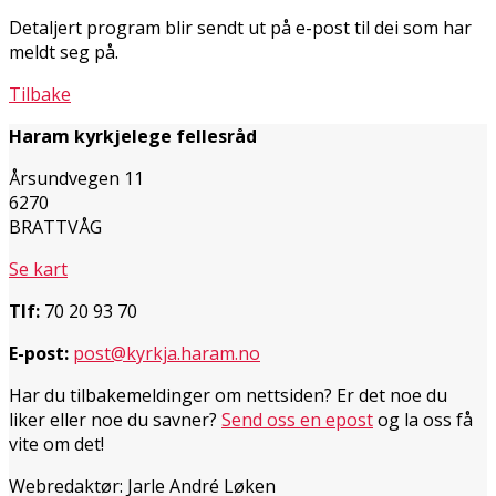
Detaljert program blir sendt ut på e-post til dei som har
meldt seg på.
Tilbake
Haram kyrkjelege fellesråd
Årsundvegen 11
6270
BRATTVÅG
Se kart
Tlf:
70 20 93 70
E-post:
post@kyrkja.haram.no
Har du tilbakemeldinger om nettsiden? Er det noe du
liker eller noe du savner?
Send oss en epost
og la oss få
vite om det!
Webredaktør: Jarle André Løken